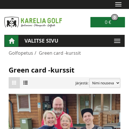
Navi
0
0 €
VALITSE SIVU
Navig
Golfopetus
Green card -kurssit
Green card -kurssit
Järjestä: