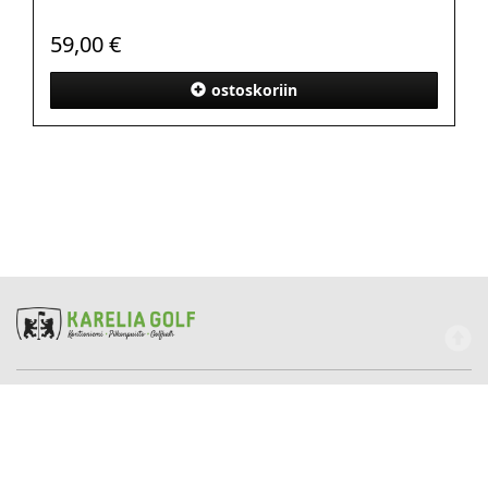
59,00 €
ostoskoriin
Kareliagolf
Maksutavat
Tilausehdot
Rekisteriseloste
Yhteystiedot