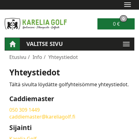
Navi
0
0 €
VALITSE SIVU
Navig
Etusivu
Info
Yhteystiedot
Yhteystiedot
Tältä sivulta löydätte golfyhteisömme yhteystiedot.
Caddiemaster
050 309 1449
caddiemaster@kareliagolf.fi
Sijainti
Karelia Golf