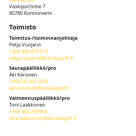
Vaskiportintie 7
80780 Kontioniemi
Toimisto
Toimitus-/toiminnanjohtaja
Petja Vuojärvi
+358 400 870 415
petja.vuojarvi@kareliagolf.fi
Seurapäällikkö/pro
Aki Keronen
+358 50 302 5933
aki.keronen@kareliagolf.fi
Valmennuspäällikkö/pro
Toni Laakkonen
+358 400 259944
toni.laakkonen@kareliagolf.fi