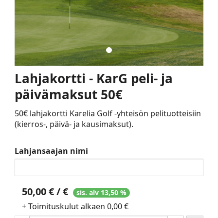
Lahjakortti - KarG peli- ja
päivämaksut 50€
50€ lahjakortti Karelia Golf -yhteisön pelituotteisiin
(kierros-, päivä- ja kausimaksut).
Lahjansaajan nimi
50,00 € / €
sis. alv 13,50 %
+ Toimituskulut alkaen 0,00 €