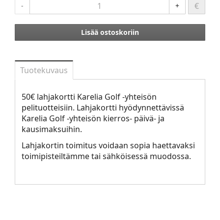
€
-
+
Lisää ostoskoriin
Tuotekuvaus
50€ lahjakortti Karelia Golf -yhteisön
pelituotteisiin. Lahjakortti hyödynnettävissä
Karelia Golf -yhteisön kierros- päivä- ja
kausimaksuihin.
Lahjakortin toimitus voidaan sopia haettavaksi
toimipisteiltämme tai sähköisessä muodossa.