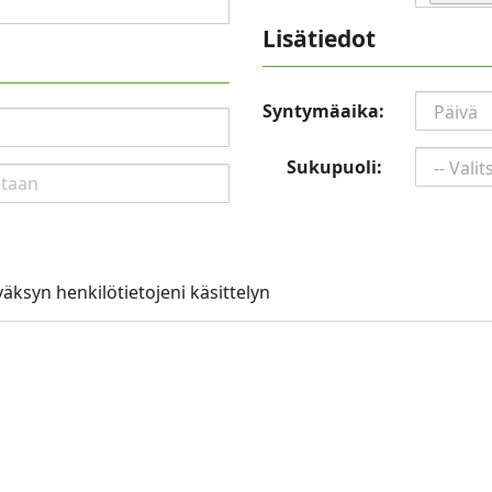
Lisätiedot
Syntymäaika:
Sukupuoli:
väksyn henkilötietojeni käsittelyn