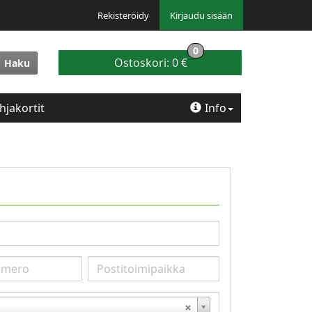
Rekisteröidy
Kirjaudu sisään
0
Ostoskori:
0 €
Haku
hjakortit
Info