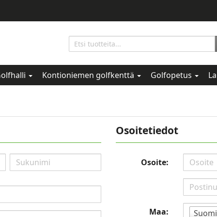
olfhalli
Kontioniemen golfkenttä
Golfopetus
La
Osoitetiedot
Osoite:
Maa:
Suomi