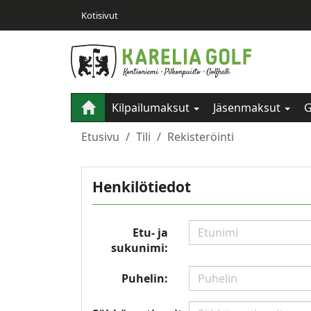
Kotisivut
Kilpailumaksut
Jäsenmaksut
G
Etusivu
Tili
Rekisteröinti
Henkilötiedot
Etu- ja
sukunimi:
Puhelin: